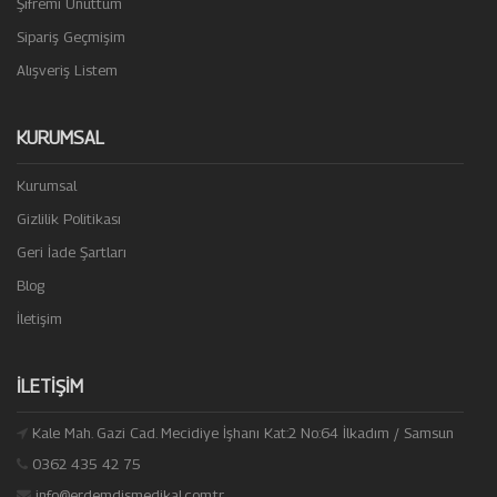
Şifremi Unuttum
Sipariş Geçmişim
Alışveriş Listem
KURUMSAL
Kurumsal
Gizlilik Politikası
Geri İade Şartları
Blog
İletişim
İLETIŞIM
Kale Mah. Gazi Cad. Mecidiye İşhanı Kat:2 No:64 İlkadım / Samsun
0362 435 42 75
info@erdemdismedikal.com.tr