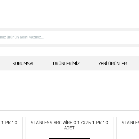
KURUMSAL
ÜRÜNLERIMIZ
YENI ÜRÜNLER
 1 PK 10
STAİNLESS ARC WİRE 0.17X25 1 PK 10
STAİNLE
ADET