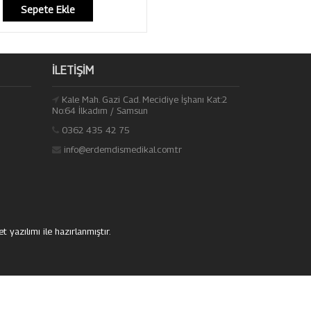
Sepete Ekle
İLETIŞIM
Kale Mah. Gazi Cad. Mecidiye İşhanı Kat:2
No:64 İlkadım / Samsun
0362 435 42 75
info@erdemdismedikal.com.tr
et yazılımı
ile hazırlanmıştır.