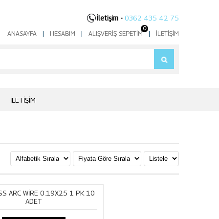
İletişim -
0362 435 42 75
0
ANASAYFA
|
HESABIM
|
ALIŞVERIŞ SEPETIM
|
İLETIŞIM
İLETIŞIM
SS ARC WİRE 0.19X25 1 PK 10
ADET