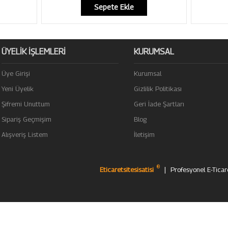
Sepete Ekle
ÜYELİK İŞLEMLERİ
KURUMSAL
Üye Girişi
Kurumsal
Yeni Üyelik
Gizlilik Politikası
Şifremi Unuttum
Geri İade Şartları
Sipariş Geçmişim
Blog
Alışveriş Listem
İletişim
®
Eticaretsitesisatisi
|
Profesyonel
E-Ticar