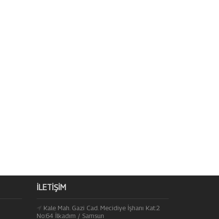
İLETIŞIM
Kale Mah. Gazi Cad. Mecidiye İşhanı Kat:2
No:64 İlkadım / Samsun