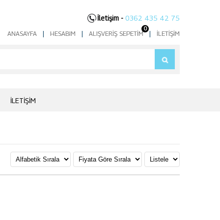
İletişim -
0362 435 42 75
0
ANASAYFA
|
HESABIM
|
ALIŞVERIŞ SEPETIM
|
İLETIŞIM
İLETIŞIM