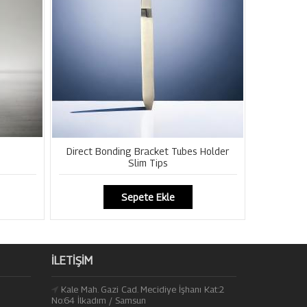
Direct Bonding Bracket Tubes Holder
Slim Tips
Sepete Ekle
İLETIŞIM
Kale Mah. Gazi Cad. Mecidiye İşhanı Kat:2
No:64 İlkadım / Samsun