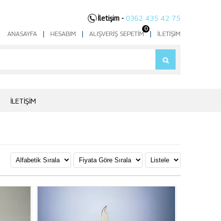
İletişim -
0362 435 42 75
0
ANASAYFA
|
HESABIM
|
ALIŞVERIŞ SEPETIM
|
İLETIŞIM
İLETIŞIM