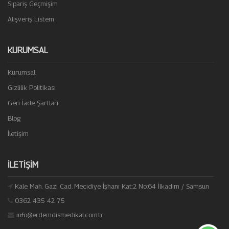
Sipariş Geçmişim
Alışveriş Listem
KURUMSAL
Kurumsal
Gizlilik Politikası
Geri İade Şartları
Blog
İletişim
İLETIŞIM
Kale Mah. Gazi Cad. Mecidiye İşhanı Kat:2 No:64 İlkadım / Samsun
0362 435 42 75
info@erdemdismedikal.com.tr