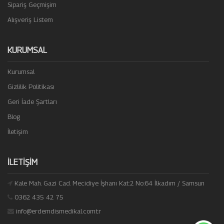
Sipariş Geçmişim
Alışveriş Listem
KURUMSAL
Kurumsal
Gizlilik Politikası
Geri İade Şartları
Blog
İletişim
İLETIŞIM
Kale Mah. Gazi Cad. Mecidiye İşhanı Kat:2 No:64 İlkadım / Samsun
0362 435 42 75
info@erdemdismedikal.com.tr