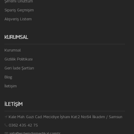
Şifremi Unuttum
Sipariş Geçmişim
Alışveriş Listem
KURUMSAL
Kurumsal
Gizlilik Politikası
Geri İade Şartları
Blog
İletişim
İLETIŞIM
Kale Mah. Gazi Cad. Mecidiye İşhanı Kat:2 No:64 İlkadım / Samsun
0362 435 42 75
info@erdemdismedikal.com.tr