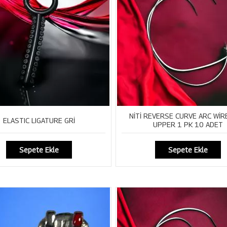
NİTİ REVERSE CURVE ARC WİR
ELASTIC LIGATURE GRİ
UPPER 1 PK 10 ADET
Sepete Ekle
Sepete Ekle