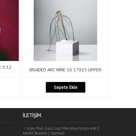
E 0.12
BRAİDED ARC WİRE SS 17X25 UPPER
Sepete Ekle
İLETIŞIM
Kale Mah. Gazi Cad. Mecidiye İşhanı Kat:2
No:64 İlkadım / Samsun