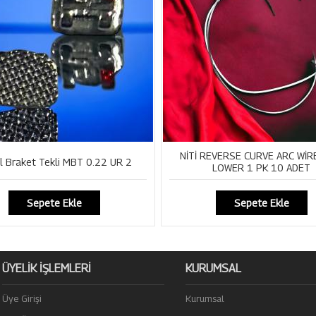
NİTİ REVERSE CURVE ARC WİR
l Braket Tekli MBT 0.22 UR 2
LOWER 1 PK 10 ADET
Sepete Ekle
Sepete Ekle
ÜYELİK İŞLEMLERİ
KURUMSAL
Üye Girişi
Kurumsal