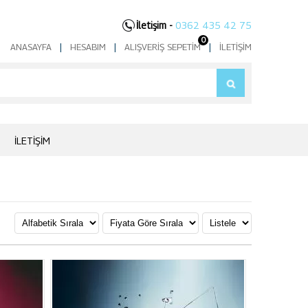
İletişim -
0362 435 42 75
0
ANASAYFA
|
HESABIM
|
ALIŞVERIŞ SEPETIM
|
İLETIŞIM
İLETIŞIM