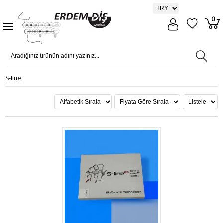
0
S-line