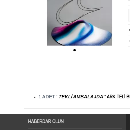
ARK TELİ 
1 ADET ''
TEKLİ AMBALAJDA''
HABERDAR OLUN