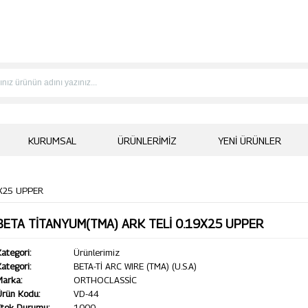
KURUMSAL
ÜRÜNLERIMIZ
YENI ÜRÜNLER
9X25 UPPER
BETA TİTANYUM(TMA) ARK TELİ 0.19X25 UPPER
ategori:
Ürünlerimiz
ategori:
BETA-Tİ ARC WIRE (TMA) (U.S.A)
Marka:
ORTHOCLASSİC
Ürün Kodu:
VD-44
Stok Durumu:
1000