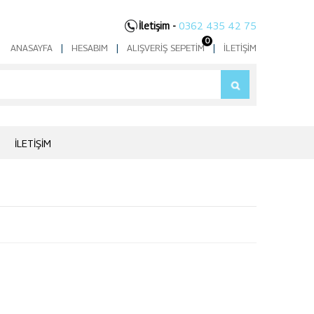
İletişim -
0362 435 42 75
0
ANASAYFA
|
HESABIM
|
ALIŞVERIŞ SEPETIM
|
İLETIŞIM
İLETIŞIM