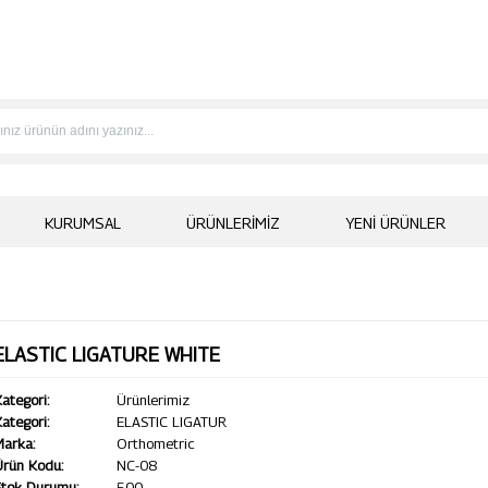
KURUMSAL
ÜRÜNLERIMIZ
YENI ÜRÜNLER
ELASTIC LIGATURE WHITE
ategori:
Ürünlerimiz
ategori:
ELASTIC LIGATUR
Marka:
Orthometric
Ürün Kodu:
NC-08
Stok Durumu:
500