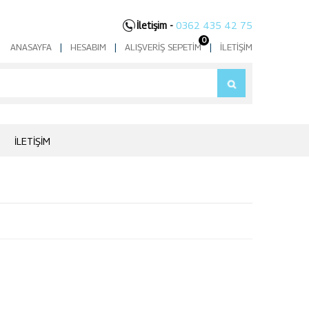
İletişim -
0362 435 42 75
0
ANASAYFA
|
HESABIM
|
ALIŞVERIŞ SEPETIM
|
İLETIŞIM
İLETIŞIM