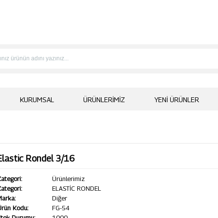
KURUMSAL
ÜRÜNLERIMIZ
YENI ÜRÜNLER
Elastic Rondel 3/16
ategori:
Ürünlerimiz
ategori:
ELASTİC RONDEL
Marka:
Diğer
Ürün Kodu:
FG-54
Stok Durumu:
1000