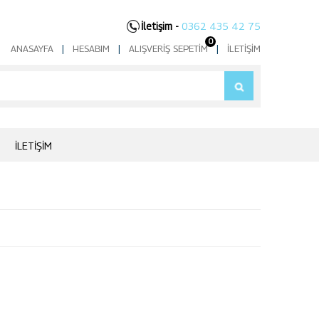
İletişim -
0362 435 42 75
0
ANASAYFA
|
HESABIM
|
ALIŞVERIŞ SEPETIM
|
İLETIŞIM
İLETIŞIM