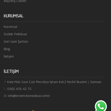
Alışveriş Listem
KURUMSAL
Kurumsal
Gizlilik Politikası
Geri İade Şartları
Blog
İletişim
İLETIŞIM
Kale Mah. Gazi Cad. Mecidiye İşhanı Kat:2 No:64 İlkadım / Samsun
0362 435 42 75
info@erdemdismedikal.com.tr