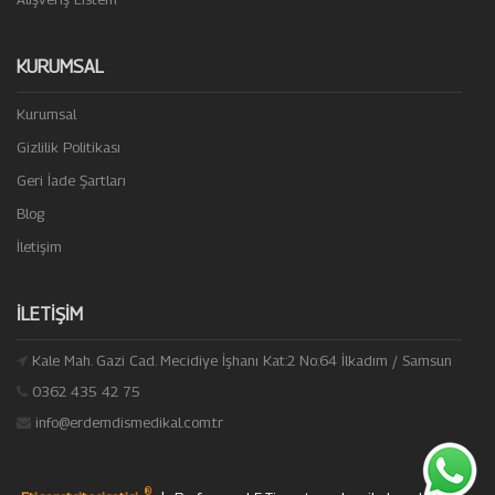
KURUMSAL
Kurumsal
Gizlilik Politikası
Geri İade Şartları
Blog
İletişim
İLETIŞIM
Kale Mah. Gazi Cad. Mecidiye İşhanı Kat:2 No:64 İlkadım / Samsun
0362 435 42 75
info@erdemdismedikal.com.tr
®