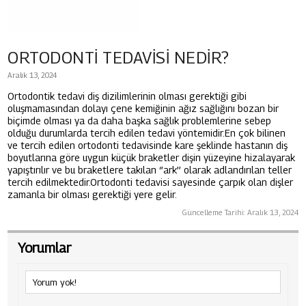
ORTODONTİ TEDAVİSİ NEDİR?
Aralık 13, 2024
Ortodontik tedavi diş dizilimlerinin olması gerektiği gibi
oluşmamasından dolayı çene kemiğinin ağız sağlığını bozan bir
biçimde olması ya da daha başka sağlık problemlerine sebep
olduğu durumlarda tercih edilen tedavi yöntemidir.En çok bilinen
ve tercih edilen ortodonti tedavisinde kare şeklinde hastanın diş
boyutlarına göre uygun küçük braketler dişin yüzeyine hizalayarak
yapıştırılır ve bu braketlere takılan ‘’ark’’ olarak adlandırılan teller
tercih edilmektedir.Ortodonti tedavisi sayesinde çarpık olan dişler
zamanla bir olması gerektiği yere gelir.
Güncelleme Tarihi:
Aralık 13, 2024
Yorumlar
Yorum yok!