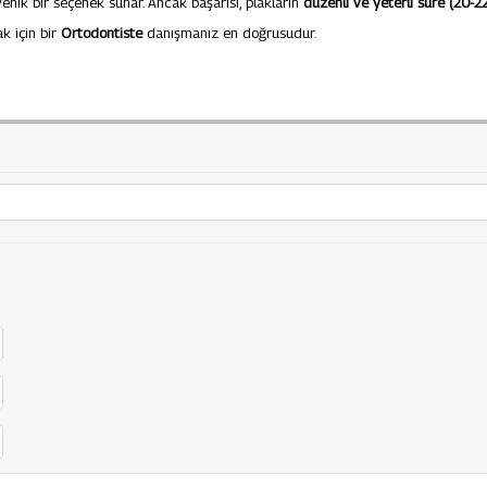
yenik bir seçenek sunar. Ancak başarısı, plakların
düzenli ve yeterli süre (20-2
k için bir
Ortodontiste
danışmanız en doğrusudur.