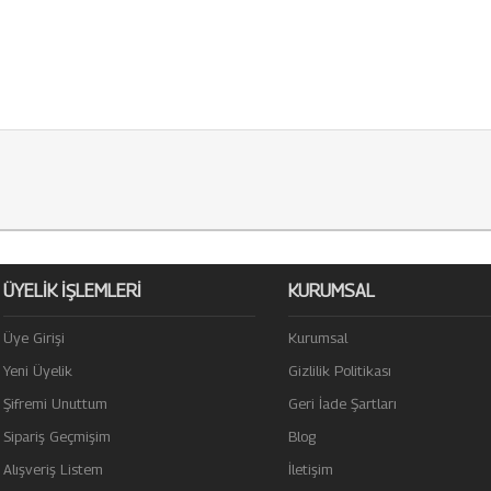
ÜYELİK İŞLEMLERİ
KURUMSAL
Üye Girişi
Kurumsal
Yeni Üyelik
Gizlilik Politikası
Şifremi Unuttum
Geri İade Şartları
Sipariş Geçmişim
Blog
Alışveriş Listem
İletişim