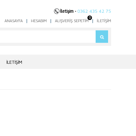
İletişim -
0362 435 42 75
0
ANASAYFA
|
HESABIM
|
ALIŞVERIŞ SEPETIM
|
İLETIŞIM
İLETIŞIM