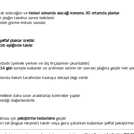
eket edeceğini ve
tedavi sonunda alacağı konumu 3D ortamda planlar.
 plağın takılma süresi belirlenir.
eden görme imkanı sunulur.
şeffaf plaklar üretilir.
ist eşliğinde takılır.
dır (yemek yerken ve diş fırçalarken çıkarılabilir).
a 14 gün
süreyle kullanılır ve ardından serinin bir sonraki plağına geçilir. Her
akkında hekim tarafından hastaya detaylı bilgi verilir.
ellikle daha uzun aralıklarla) kontroller yapılır.
ediği değerlendirilir.
olması için
pekiştirme tedavisine
geçilir.
i tel (lingual retainer) takılır veya gece yatarken kullanılan şeffaf pekiştirme p