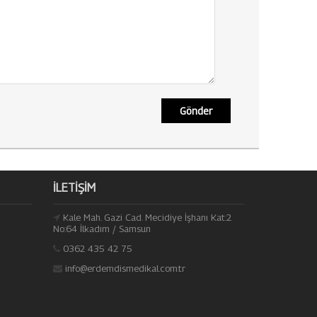
Gönder
İLETIŞIM
Kale Mah. Gazi Cad. Mecidiye İşhanı Kat:2
No:64 İlkadım / Samsun
0362 435 42 75
info@erdemdismedikal.com.tr