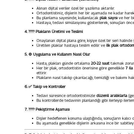
Alınan dijital veriler özel bir yazılıma aktarılır.
Ortodontistiniz, dişlerin her bir aşamada ne kadar har
Bu planlama sayesinde, kullanılacak
plak sayısı
ve her bir
Hastaya, tedavi simülasyonu gösterilerek, sonuçları önc
4.
????
Plakların Üretimi ve Teslimi
Onaylanan dijital plana göre, kişiye özel bir seri halinde
Üretilen plaklar hastaya teslim edilir ve
ilk plak ortodont
5.
⚙️
Uygulama ve Kullanım Nasıl Olur
Hasta, plakları günde ortalama
20-22 saat
takmak zorunda
Her bir plak, ortodontistin önerisine göre genellikle
7 il
ettirir.
Plakların nasıl takılıp çıkarılacağı, temizliği ve bakımı h
6.
✅
Takip ve Kontroller
Tedavi süresince ortodontistinizle
düzenli aralıklarla
(gen
Bu kontrollerde tedavinin planlandığı gibi ilerleyip ilerlem
7.
????
️ Pekiştirme Aşaması
Dişler hedeflenen konuma ulaştığında, sonuçların kalıcı 
Bu aşamada genellikle dişlerin arkasına ince bir sabitleyic