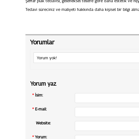
Şeffaf plak tedavisi, geleneksel tellere göre daha estetik ve hij
Tedavi süreciniz ve maliyeti hakkında daha kişisel bir bilgi alma
Yorumlar
Yorum yok!
Yorum yaz
*
İsim:
*
E-mail:
Website:
*
Yorum: