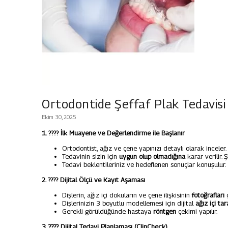
Ortodontide Şeffaf Plak Tedavisi
Ekim 30, 2025
1.
????
İlk Muayene ve Değerlendirme ile Başlanır
Ortodontist, ağız ve çene yapınızı detaylı olarak inceler.
Tedavinin sizin için
uygun olup olmadığına
karar verilir. 
Tedavi beklentileriniz ve hedeflenen sonuçlar konuşulur.
2.
????
Dijital Ölçü ve Kayıt Aşaması
Dişlerin, ağız içi dokuların ve çene ilişkisinin
fotoğrafları
ç
Dişlerinizin 3 boyutlu modellemesi için dijital
ağız içi ta
Gerekli görüldüğünde hastaya
röntgen
çekimi yapılır.
3.
????
Dijital Tedavi Planlaması (ClinCheck)