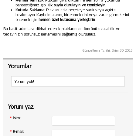
Hemen Temizlik:
Plakları çıkardıktan hemen sonra yukarıda
bahsettiğimiz gibi
ılık suyla durulayın ve temizleyin
.
Kutuda Saklama:
Plakları asla peçeteye sarılı veya açıkta
bırakmayın. Kaybolmalarını, kirlenmelerini veya zarar görmelerini
önlemek için
hemen özel kutusuna yerleştirin
.
Bu basit adımlara dikkat ederek plaklarınızın ömrünü uzatabilir ve
tedavinizin sorunsuz ilerlemesini sağlamış olursunuz.
Güncelleme Tarihi:
Ekim 30, 2025
Yorumlar
Yorum yok!
Yorum yaz
*
İsim:
*
E-mail: