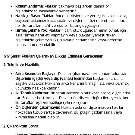
Konumlandırma:
Plakları takmaya başlarken daima ön
dişlerinizden başlayarak yerleştirin.
Nazikçe Basın:
Plakları önce ön dişlerinize yerleştirdikten sonra,
başparmaklarınızı kullanarak
azı dişlerinin üzerine oturana kadar
her iki taraftan hafif ve eşit bir basınç uygulayın.
Isırma/Çekme Yok:
Plakların tam oturduğundan emin olmak için
asla ısırma hareketi yapmayın veya plakları yerleştirirken
dişlerinizle çekmeyin. Bu, plakların çatlamasına veya deforme
olmasına neden olabilir.
????
Şeffaf Plakları Çıkarırken Dikkat Edilmesi Gerekenler
1. Teknik ve Naziklik
Arka Kısımdan Başlayın:
Plakları çıkarmaya her zaman
arka azı
dişlerinin iç (dil) veya dış (yanak) kısmından
başlamanız daha
sağlıklı olacaktır. Plakların arka kenarını tırnağınızla veya parmak
ucunuzla nazikçe kaldırın.
İki Taraflı Kaldırma:
Bir tarafı serbest bıraktıktan sonra, diğer arka
tarafı da serbest bırakın. Plakları ön dişlere doğru ilerleyerek
her
iki taraftan eşit ve nazikçe
çekerek çıkarın.
Ön Dişlerden Çıkarmayın:
Plakları asla ön dişlerinizden tek bir
noktadan tutup sertçe çekmeyin. Bu, plağın çatlamasına veya
kırılmasına neden olabilir.
2. Çıkardıktan Sonra