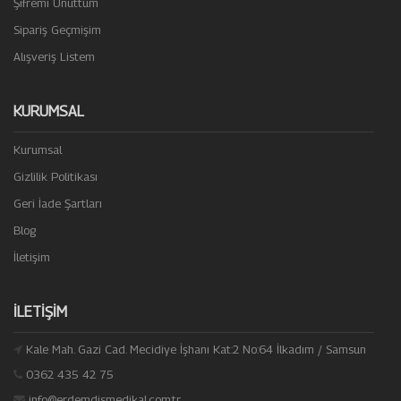
Şifremi Unuttum
Sipariş Geçmişim
Alışveriş Listem
KURUMSAL
Kurumsal
Gizlilik Politikası
Geri İade Şartları
Blog
İletişim
İLETIŞIM
Kale Mah. Gazi Cad. Mecidiye İşhanı Kat:2 No:64 İlkadım / Samsun
0362 435 42 75
info@erdemdismedikal.com.tr