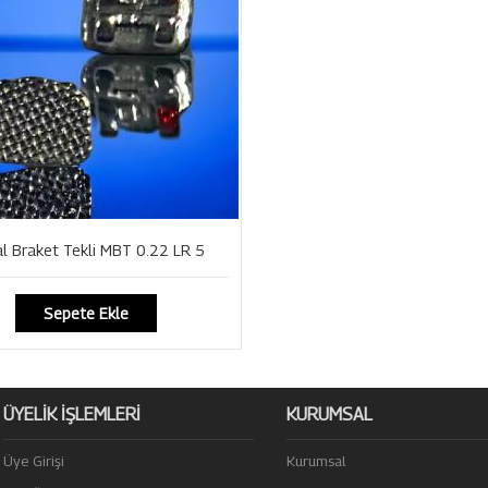
l Braket Tekli MBT 0.22 LR 5
Sepete Ekle
ÜYELİK İŞLEMLERİ
KURUMSAL
Üye Girişi
Kurumsal