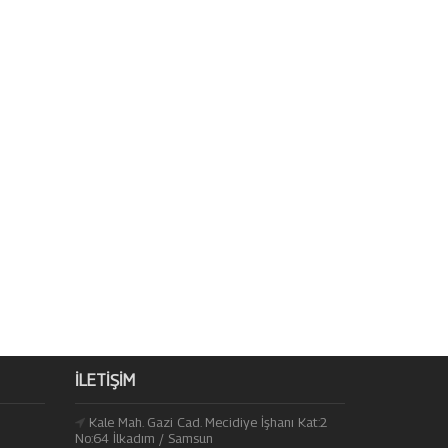
İLETIŞIM
Kale Mah. Gazi Cad. Mecidiye İşhanı Kat:2
No:64 İlkadım / Samsun