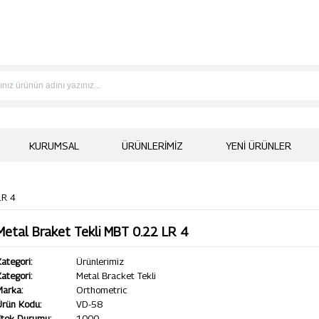
KURUMSAL
ÜRÜNLERIMIZ
YENI ÜRÜNLER
LR 4
Metal Braket Tekli MBT 0.22 LR 4
ategori:
Ürünlerimiz
ategori:
Metal Bracket Tekli
Marka:
Orthometric
Ürün Kodu:
VD-58
Stok Durumu:
1000