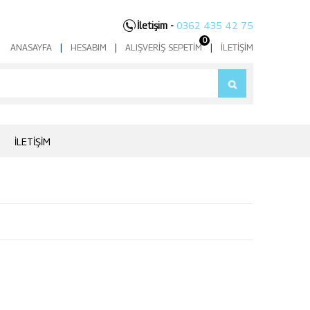
İletişim -
0362 435 42 75
0
ANASAYFA
|
HESABIM
|
ALIŞVERIŞ SEPETIM
|
İLETIŞIM
İLETIŞIM