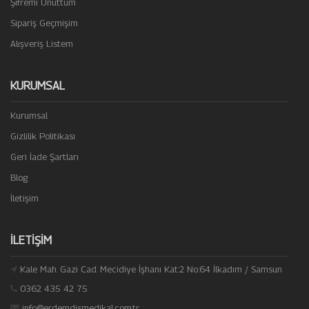
Şifremi Unuttum
Sipariş Geçmişim
Alışveriş Listem
KURUMSAL
Kurumsal
Gizlilik Politikası
Geri İade Şartları
Blog
İletişim
İLETIŞIM
Kale Mah. Gazi Cad. Mecidiye İşhanı Kat:2 No:64 İlkadım / Samsun
0362 435 42 75
info@erdemdismedikal.com.tr