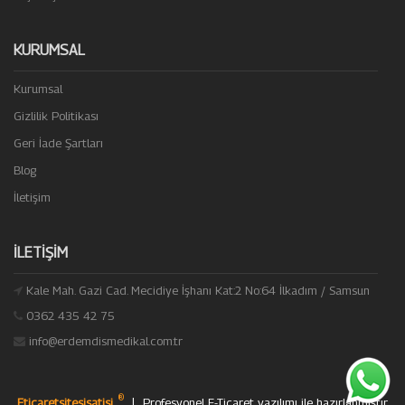
KURUMSAL
Kurumsal
Gizlilik Politikası
Geri İade Şartları
Blog
İletişim
İLETIŞIM
Kale Mah. Gazi Cad. Mecidiye İşhanı Kat:2 No:64 İlkadım / Samsun
0362 435 42 75
info@erdemdismedikal.com.tr
®
Eticaretsitesisatisi
|
Profesyonel
E-Ticaret yazılımı
ile hazırlanmıştır.