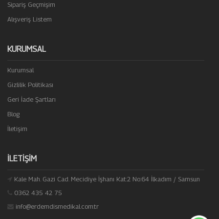
Sipariş Geçmişim
Alışveriş Listem
KURUMSAL
Kurumsal
Gizlilik Politikası
Geri İade Şartları
Blog
İletişim
İLETIŞIM
Kale Mah. Gazi Cad. Mecidiye İşhanı Kat:2 No:64 İlkadım / Samsun
0362 435 42 75
info@erdemdismedikal.com.tr