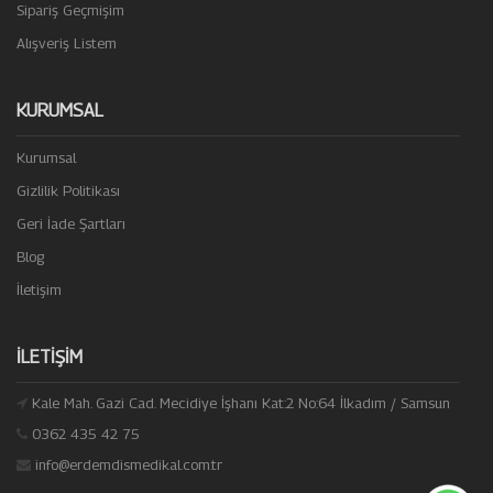
Sipariş Geçmişim
Alışveriş Listem
KURUMSAL
Kurumsal
Gizlilik Politikası
Geri İade Şartları
Blog
İletişim
İLETIŞIM
Kale Mah. Gazi Cad. Mecidiye İşhanı Kat:2 No:64 İlkadım / Samsun
0362 435 42 75
info@erdemdismedikal.com.tr