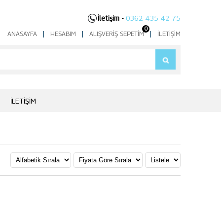
İletişim -
0362 435 42 75
0
ANASAYFA
|
HESABIM
|
ALIŞVERIŞ SEPETIM
|
İLETIŞIM
İLETIŞIM