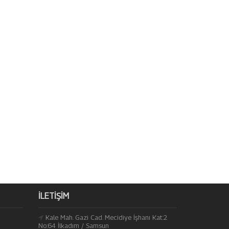
İLETIŞIM
Kale Mah. Gazi Cad. Mecidiye İşhanı Kat:2
No:64 İlkadım / Samsun