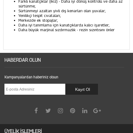
Farklı kanatçıklar (ikiz) - Daha iyi dönüş kontrolü ve daha az
sürtünme;
Sürtünmeyi azaltan yivli dış kenarları olan yuvalar;
Yenilikçi tespit cıvataları;
Merkezde ek stopajlar;
Daha iyi tanımlama için kanatçıklarda kalıcı işaretler;
Daha büyük marjinal sızdırmazlık - rezin sızıntısını önler
HABERDAR OLUN
Kampanyalardan haberiniz olsun
ÜYELİK İŞLEMLERİ