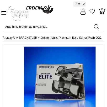
0
»
»
Anasayfa
BRACKETLER
Orthometrıc Premıum Elite Serıes Roth 0.22