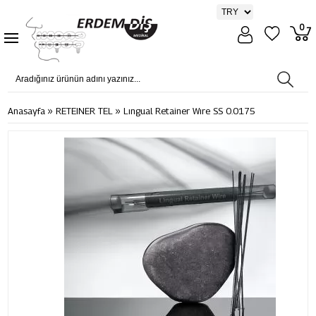
0
»
»
Anasayfa
RETEINER TEL
Lıngual Retainer Wıre SS 0.0175