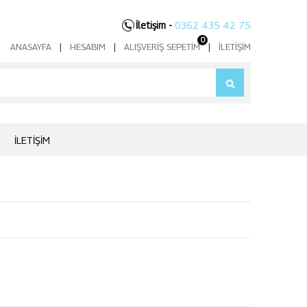
İletişim -
0362 435 42 75
0
ANASAYFA
|
HESABIM
|
ALIŞVERIŞ SEPETIM
|
İLETIŞIM
İLETIŞIM