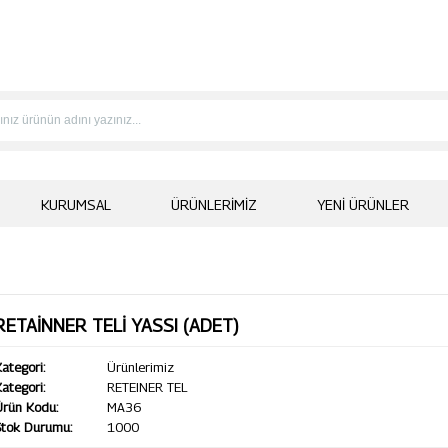
KURUMSAL
ÜRÜNLERIMIZ
YENI ÜRÜNLER
RETAİNNER TELİ YASSI (ADET)
ategori:
Ürünlerimiz
ategori:
RETEINER TEL
Ürün Kodu:
MA36
Stok Durumu:
1000