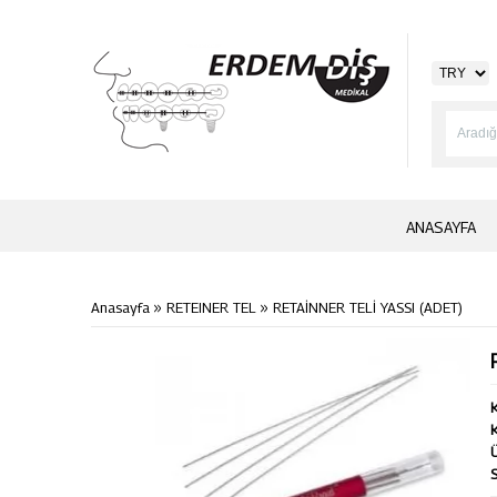
ANASAYFA
»
»
Anasayfa
RETEINER TEL
RETAİNNER TELİ YASSI (ADET)
K
K