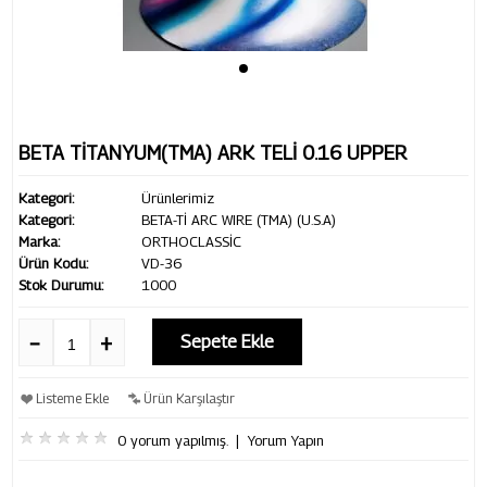
BETA TİTANYUM(TMA) ARK TELİ 0.16 UPPER
Kategori:
Ürünlerimiz
Kategori:
BETA-Tİ ARC WIRE (TMA) (U.S.A)
Marka:
ORTHOCLASSİC
Ürün Kodu:
VD-36
Stok Durumu:
1000
Sepete Ekle
Listeme Ekle
Ürün Karşılaştır
0 yorum yapılmış.
|
Yorum Yapın