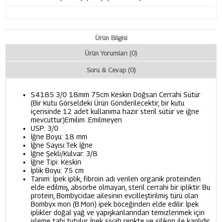
Ürün Bilgisi
Ürün Yorumları (0)
Soru & Cevap (0)
S4185 3/0 18mm 75cm Keskin Doğsan Cerrahi Sütür
(Bir Kutu Görseldeki Ürün Gönderilecektir, bir kutu
içerisinde 12 adet kullanıma hazır steril sütür ve iğne
mevcuttur)Emilim :Emilmeyen
USP: 3/0
İğne Boyu: 18 mm
İğne Sayısı:Tek İğne
İğne Şekli/Kulvar: 3/8
İğne Tipi: Keskin
İplik Boyu: 75 cm
Tanım: İpek iplik, fibroin adı verilen organik proteinden
elde edilmiş, absorbe olmayan, steril cerrahi bir ipliktir. Bu
protein, Bombycidae ailesinin evcilleştirilmiş türü olan
Bombyx mori (B.Mori) ipek böceğinden elde edilir. İpek
iplikler doğal yağ ve yapışkanlarından temizlenmek için
işleme tabi tutulur. İpek siyah renkte ve silikon ile kaplıdır.