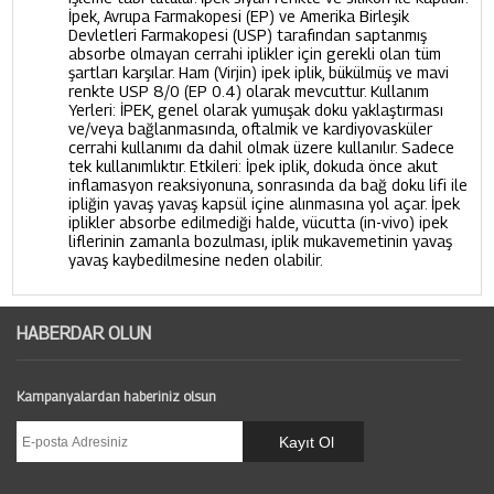
İpek, Avrupa Farmakopesi (EP) ve Amerika Birleşik
Devletleri Farmakopesi (USP) tarafından saptanmış
absorbe olmayan cerrahi iplikler için gerekli olan tüm
şartları karşılar. Ham (Virjin) ipek iplik, bükülmüş ve mavi
renkte USP 8/0 (EP 0.4) olarak mevcuttur. Kullanım
Yerleri: İPEK, genel olarak yumuşak doku yaklaştırması
ve/veya bağlanmasında, oftalmik ve kardiyovasküler
cerrahi kullanımı da dahil olmak üzere kullanılır. Sadece
tek kullanımlıktır. Etkileri: İpek iplik, dokuda önce akut
inflamasyon reaksiyonuna, sonrasında da bağ doku lifi ile
ipliğin yavaş yavaş kapsül içine alınmasına yol açar. İpek
iplikler absorbe edilmediği halde, vücutta (in-vivo) ipek
liflerinin zamanla bozulması, iplik mukavemetinin yavaş
yavaş kaybedilmesine neden olabilir.
HABERDAR OLUN
Kampanyalardan haberiniz olsun