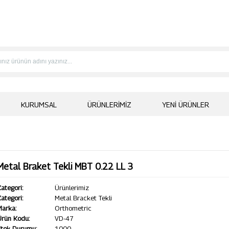
KURUMSAL
ÜRÜNLERIMIZ
YENI ÜRÜNLER
Metal Braket Tekli MBT 0.22 LL 3
ategori:
Ürünlerimiz
ategori:
Metal Bracket Tekli
Marka:
Orthometric
Ürün Kodu:
VD-47
Stok Durumu:
1000