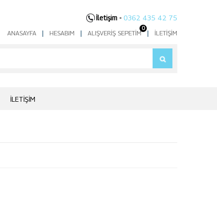
İletişim -
0362 435 42 75
0
ANASAYFA
|
HESABIM
|
ALIŞVERIŞ SEPETIM
|
İLETIŞIM
İLETIŞIM