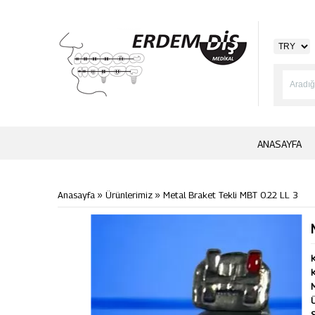
ANASAYFA
»
»
Anasayfa
Ürünlerimiz
Metal Braket Tekli MBT 0.22 LL 3
K
K