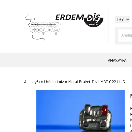
ANASAYFA
»
»
Anasayfa
Ürünlerimiz
Metal Braket Tekli MBT 0.22 LL 5
K
K