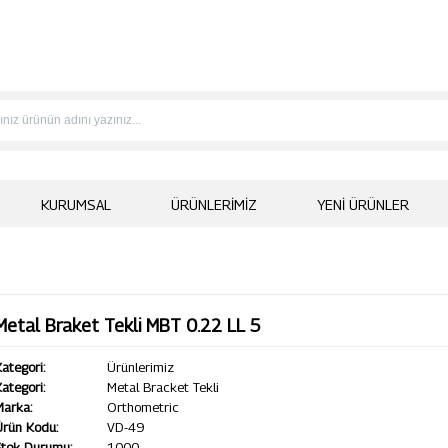
KURUMSAL
ÜRÜNLERIMIZ
YENI ÜRÜNLER
Metal Braket Tekli MBT 0.22 LL 5
ategori:
Ürünlerimiz
ategori:
Metal Bracket Tekli
Marka:
Orthometric
Ürün Kodu:
VD-49
Stok Durumu:
1000