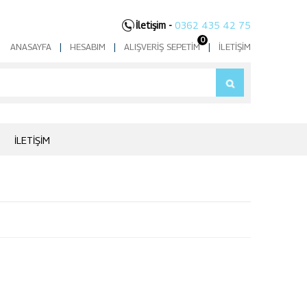
İletişim -
0362 435 42 75
0
ANASAYFA
|
HESABIM
|
ALIŞVERIŞ SEPETIM
|
İLETIŞIM
İLETIŞIM