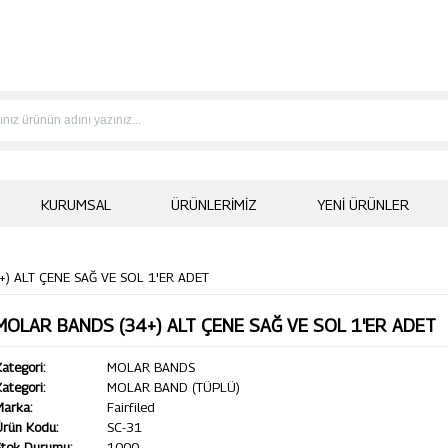
KURUMSAL
ÜRÜNLERIMIZ
YENI ÜRÜNLER
) ALT ÇENE SAĞ VE SOL 1'ER ADET
MOLAR BANDS (34+) ALT ÇENE SAĞ VE SOL 1'ER ADET
ategori:
MOLAR BANDS
ategori:
MOLAR BAND (TÜPLÜ)
Marka:
Fairfiled
Ürün Kodu:
SC-31
Stok Durumu:
1000