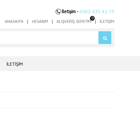
İletişim -
0362 435 42 75
0
ANASAYFA
|
HESABIM
|
ALIŞVERIŞ SEPETIM
|
İLETIŞIM
İLETIŞIM