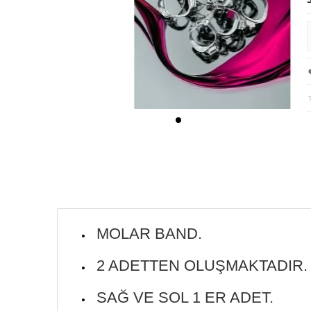
MOLAR BAND.
2 ADETTEN OLUŞMAKTADIR.
SAĞ VE SOL 1 ER ADET.