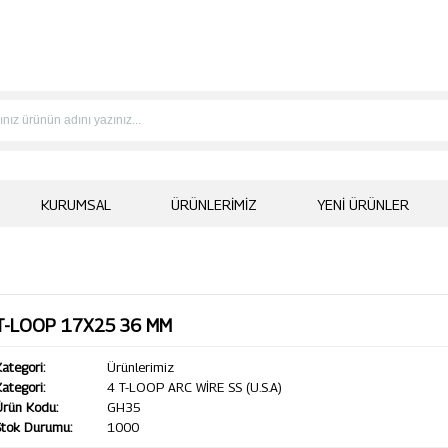
KURUMSAL
ÜRÜNLERIMIZ
YENI ÜRÜNLER
T-LOOP 17X25 36 MM
ategori:
Ürünlerimiz
ategori:
4 T-LOOP ARC WİRE SS (U.S.A)
Ürün Kodu:
GH35
Stok Durumu:
1000