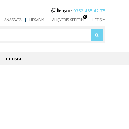
İletişim -
0362 435 42 75
0
ANASAYFA
|
HESABIM
|
ALIŞVERIŞ SEPETIM
|
İLETIŞIM
İLETIŞIM