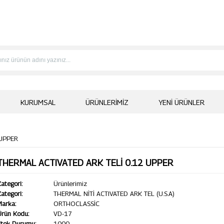
KURUMSAL
ÜRÜNLERIMIZ
YENI ÜRÜNLER
 UPPER
THERMAL ACTIVATED ARK TELİ 0.12 UPPER
ategori:
Ürünlerimiz
ategori:
THERMAL NİTİ ACTIVATED ARK TEL (U.S.A)
Marka:
ORTHOCLASSİC
Ürün Kodu:
VD-17
Stok Durumu:
1000