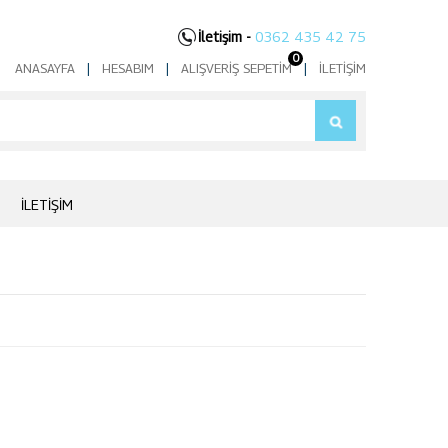
İletişim -
0362 435 42 75
0
ANASAYFA
|
HESABIM
|
ALIŞVERIŞ SEPETIM
|
İLETIŞIM
İLETIŞIM